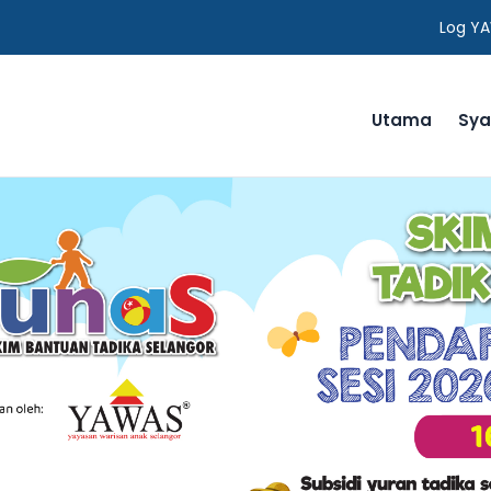
Log Y
Utama
Sya