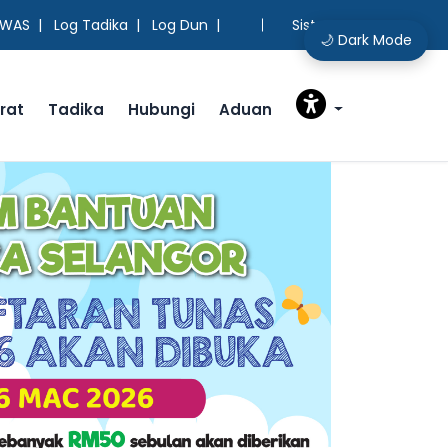
AWAS
|
Log Tadika
|
Log Dun
|
Sistem Lama
🌙 Dark Mode
rat
Tadika
Hubungi
Aduan