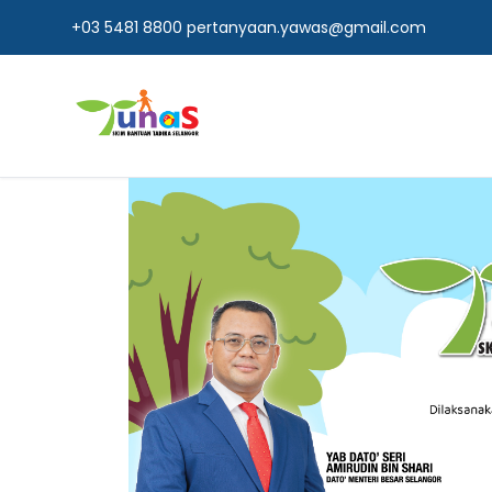
+03 5481 8800
pertanyaan.yawas@gmail.com